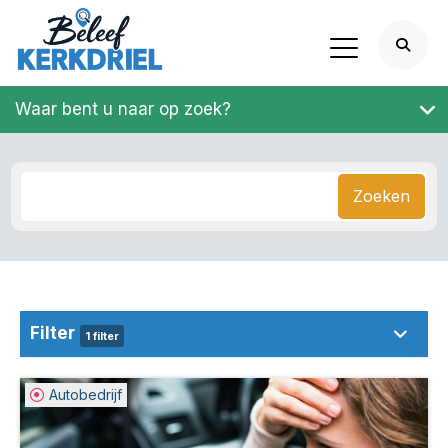
Waar bent u naar op zoek?
Zoeken
Filter
1 filter
Autobedrijf