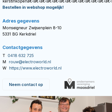
kerstinkopenâ€‹â€‹â€‹â€‹â€‹â€‹â€‹â€‹â€‹â€‹â€‹â€‹â€‹
Bestellen in webshop mogelijk!
Adres gegevens
Monseigneur Zwijsenplein 8-10
5331 BG Kerkdriel
Contactgegevens
T
0418 632 725
M
rouw@electroworld.nl
W
https://www.electroworld.nl
Neem contact op